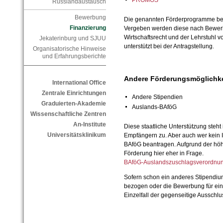
PROMOS
Russlandaustausch
Bewerbung
Die genannten Förderprogramme beinh
Finanzierung
Vergeben werden diese nach Bewerbe
Wirtschaftsrecht und der Lehrstuhl vo
Jekaterinburg und SJUU
unterstützt bei der Antragstellung.
Organisatorische Hinweise
und Erfahrungsberichte
Andere Förderungsmöglichke
International Office
Zentrale Einrichtungen
Andere Stipendien
Graduierten-Akademie
Auslands-BAföG
Wissenschaftliche Zentren
An-Institute
Diese staatliche Unterstützung steht
Universitätsklinikum
Empfängern zu. Aber auch wer kein
BAföG beantragen. Aufgrund der hö
Förderung hier eher in Frage.
BAföG-Auslandszuschlagsverordn
Sofern schon ein anderes Stipendi
bezogen oder die Bewerbung für ein 
Einzelfall der gegenseitige Ausschlu