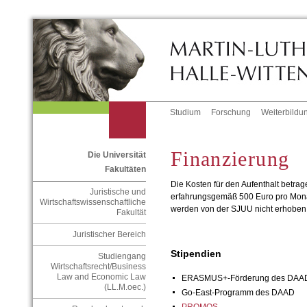
Studium
Forschung
Weiterbildu
Finanzierung
Die Universität
Fakultäten
Die Kosten für den Aufenthalt betra
Juristische und
erfahrungsgemäß 500 Euro pro Monat
Wirtschaftswissenschaftliche
werden von der SJUU nicht erhoben
Fakultät
Juristischer Bereich
Stipendien
Studiengang
Wirtschaftsrecht/Business
Law and Economic Law
ERASMUS+-Förderung des DAA
(LL.M.oec.)
Go-East-Programm des DAAD