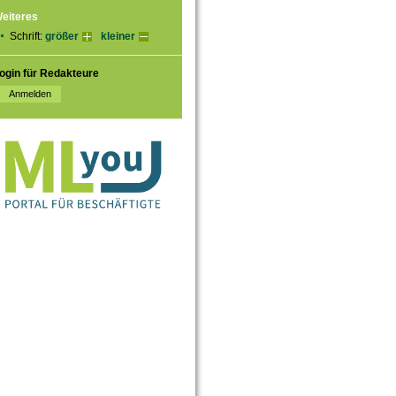
eiteres
Schrift:
größer
kleiner
ogin für Redakteure