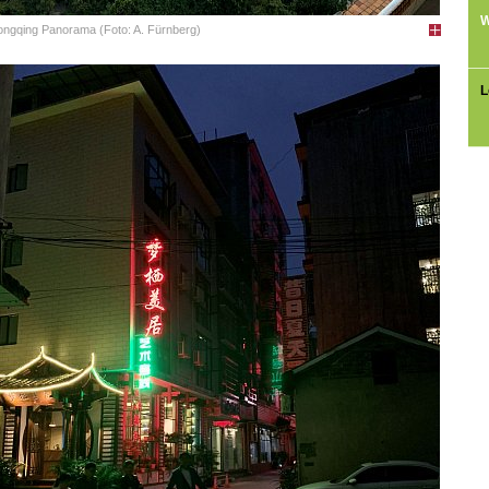
W
ngqing Panorama (Foto: A. Fürnberg)
L