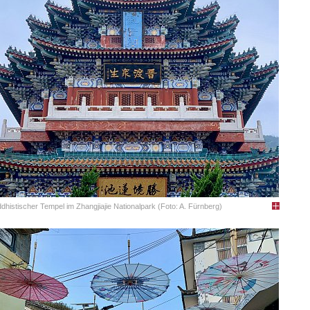
dhistischer Tempel im Zhangjiajie Nationalpark (Foto: A. Fürnberg)