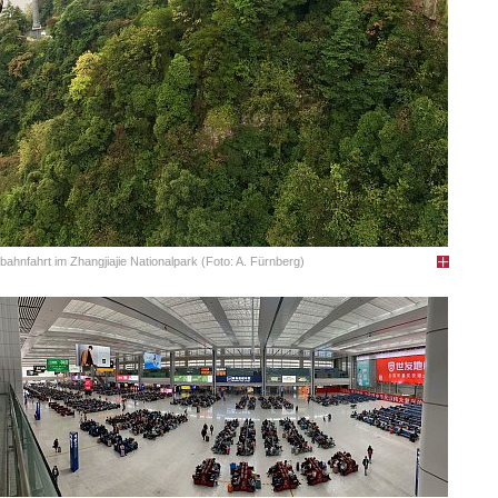
lbahnfahrt im Zhangjiajie Nationalpark (Foto: A. Fürnberg)